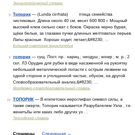
Энциклопедический словарь
Топорик
— (Lunda cirrhata) птица семейства
8
чистиковых. Длина около 40 см, весит 600 800 г. Мощный
высокий клюв сильно сжат с боков. Окраска черно бурая,
щёки белые, за глазами пучки длинных желтоватых перьев.
Лапы красные. Хорошо ходит, летает,&#8230; …
Большая советская энциклопедия
топорик
— сущ. Пост. пр.: нариц.; неодуш.; конкр.; м. р.; 2
9
скл. ЛЗ Орудие для рубки в виде насаженной на рукоятку
небольшой металлической лопасти с острым лезвием на
одной стороне и утолщенной частью, обухом, на другой.
Словообразовательный анализ,&#8230; …
Морфемно-словообразовательный словарь
ТОПОРИК
— В египетских иероглифах символ силы, а
10
также смерти, Топорик называется Разрубателем Узла , т.е.
женитьбы или каких либо других уз …
Теософский словарь
Страницы
Следующая
→