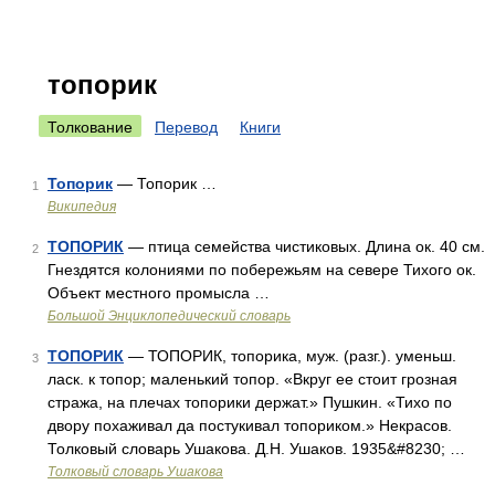
топорик
Толкование
Перевод
Книги
Топорик
— Топорик …
1
Википедия
ТОПОРИК
— птица семейства чистиковых. Длина ок. 40 см.
2
Гнездятся колониями по побережьям на севере Тихого ок.
Объект местного промысла …
Большой Энциклопедический словарь
ТОПОРИК
— ТОПОРИК, топорика, муж. (разг.). уменьш.
3
ласк. к топор; маленький топор. «Вкруг ее стоит грозная
стража, на плечах топорики держат.» Пушкин. «Тихо по
двору похаживал да постукивал топориком.» Некрасов.
Толковый словарь Ушакова. Д.Н. Ушаков. 1935&#8230; …
Толковый словарь Ушакова