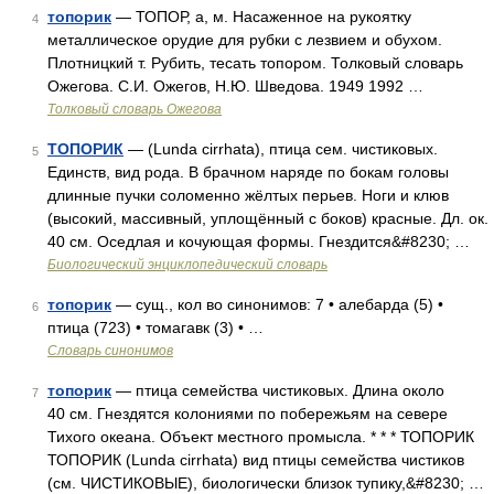
топорик
— ТОПОР, а, м. Насаженное на рукоятку
4
металлическое орудие для рубки с лезвием и обухом.
Плотницкий т. Рубить, тесать топором. Толковый словарь
Ожегова. С.И. Ожегов, Н.Ю. Шведова. 1949 1992 …
Толковый словарь Ожегова
ТОПОРИК
— (Lunda cirrhata), птица сем. чистиковых.
5
Единств, вид рода. В брачном наряде по бокам головы
длинные пучки соломенно жёлтых перьев. Ноги и клюв
(высокий, массивный, уплощённый с боков) красные. Дл. ок.
40 см. Оседлая и кочующая формы. Гнездится&#8230; …
Биологический энциклопедический словарь
топорик
— сущ., кол во синонимов: 7 • алебарда (5) •
6
птица (723) • томагавк (3) • …
Словарь синонимов
топорик
— птица семейства чистиковых. Длина около
7
40 см. Гнездятся колониями по побережьям на севере
Тихого океана. Объект местного промысла. * * * ТОПОРИК
ТОПОРИК (Lunda cirrhata) вид птицы семейства чистиков
(см. ЧИСТИКОВЫЕ), биологически близок тупику,&#8230; …